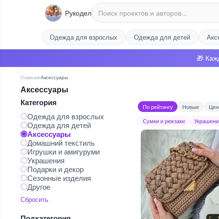
Рукодел
Одежда для взрослых
Одежда для детей
Акс
🎁 Каж
Главная
/
Аксессуары
Аксессуары
Категория
По рейтингу
Новые
Цен
Одежда для взрослых
Сумки и рюкзаки
Украшени
Одежда для детей
Аксессуары
Домашний текстиль
Игрушки и амигуруми
Украшения
Подарки и декор
Сезонные изделия
Другое
Сбросить
Подкатегория