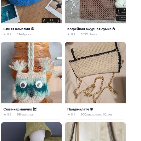
Синяя Камелия 🌸
Кофейная ажурная сумка ☕️
★ 8.4
144
Ирина
★ 8.4
133
🏅 Анна
Сова-карманчик 🦉
Панда-клатч 🐼
★ 8.2
98
Иванова
★ 8.1
90
Слисаренко Юлия