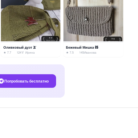
Оливковый дуэт 🫒
Бежевый Мишка 🧸
★ 7.7
124
🏅 Ирина
★ 7.5
145
Иванова
Попробовать бесплатно