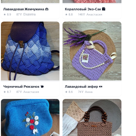
Лавандовая Жемчужина 👜
Коралловый Эко-Сак 🛍️
★ 8.9
87
🏅 Ekaterina
★ 8.8
146
🏅 Анастасия
Черничный Рюкзачок 🫐
Лавандовый зефир 🍬
★ 8.7
87
🏅 Анастасия
★ 8.6
74
🏅 Анна