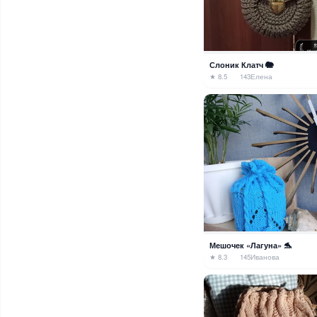
Слоник Клатч 🐘
★ 8.5
143
Елена
Мешочек «Лагуна» 🐬
★ 8.3
145
Иванова