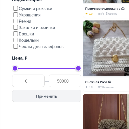
Сумки и рюкзаки
Песочное очарование 👜
★ 9.0
161
🏅 Ekaterina
Украшения
Ремни
Заколки и резинки
Брошки
Кошельки
Чехлы для телефонов
Цена, ₽
—
Снежная Роза 🌸
★ 8.8
127
Наталья
Применить