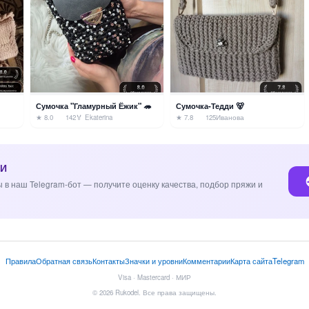
Сумочка "Гламурный Ёжик" 🦔
Сумочка-Тедди 🐻
★ 8.0
142
🏅 Ekaterina
★ 7.8
125
Иванова
ИИ
 в наш Telegram-бот — получите оценку качества, подбор пряжи и
Правила
Обратная связь
Контакты
Значки и уровни
Комментарии
Карта сайта
Telegram
Visa · Mastercard · МИР
© 2026 Rukodel. Все права защищены.