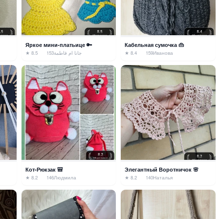
Яркое мини-платьице 🔑
Кабельная сумочка 👜
★ 8.5
153
جانا ام فاطمة
★ 8.4
159
Иванова
Кот-Рюкзак 🎒
Элегантный Воротничок 🌸
★ 8.2
146
Людмила
★ 8.2
140
Наталья