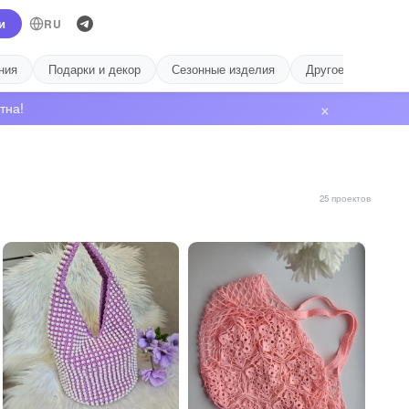
и
RU
ния
Подарки и декор
Сезонные изделия
Другое
Лиде
×
тна!
25 проектов