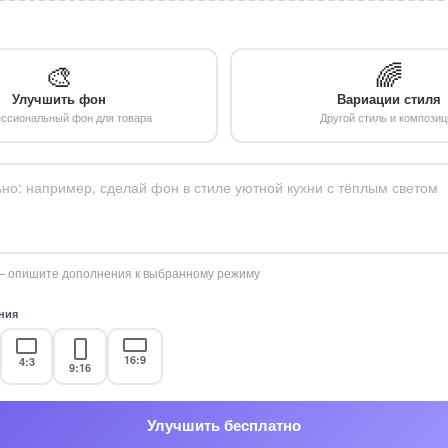
🎨
🌈
Улучшить фон
Вариации стиля
ссиональный фон для товара
Другой стиль и композиц
 опишите дополнения к выбранному режиму
ния
16:9
4:3
9:16
Улучшить бесплатно