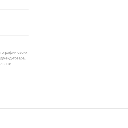
тографии своих
ндмейд-товара,
ильные