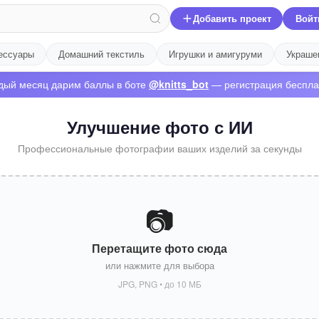
Добавить проект
Войт
ессуары
Домашний текстиль
Игрушки и амигуруми
Украше
дый месяц дарим баллы в боте
@knitts_bot
— регистрация беспла
Улучшение фото с ИИ
Профессиональные фотографии ваших изделий за секунды
📷
Перетащите фото сюда
или нажмите для выбора
JPG, PNG • до 10 МБ