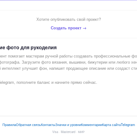
Хотите опубликовать свой проект?
Создать проект →
ие фото для рукоделия
ент помогает мастерам ручной работы создавать профессиональные фо
фотографа. Загрузите фото вязания, вышивки, бижутерии или любого хе
й интеллект улучшит фон, напишет продающее описание или создаст ст
elegram, пополните баланс и начните прямо сейчас.
Правила
Обратная связь
Контакты
Значки и уровни
Комментарии
Карта сайта
Telegram
Visa · Mastercard · МИР