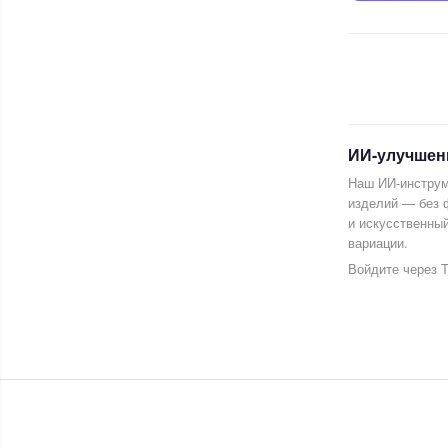
ИИ-улучшен
Наш ИИ-инструм
изделий — без 
и искусственны
вариации.
Войдите через T