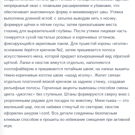
непрерывный овал с плавными расширениями и убавками, что
обеспечивает анатомичную форму и минимизирует швы. Утяжка
выполнена длинной иглой: с затылка выводим нить к носику,
формируя щёчки и лёгкие скулы; затем прихватываем места
глазниц для выразительной глубины. После утяжки лицевая часть
тонируется сухой пастелью розовых и коричневых оттенков,
фиксирующейся акриловым лаком. Для пушистой короны «иголок»
основание берётся крючком №2, затем пришивается полоса
искусственного меха, которой придают взъерошенный вид обратной
щёткой. Лапки и хвостик вяжутся отдельно, наполняются
холлофайбером и пришиваются потайным швом; на лапках вышиты
тёмно-коричневые коготки швом «назад иголку». Жилет связан
отдельно платочной вязкой крючком за заднюю стенку, создавая
рельефные полосы. Горчичные акценты вывязаны способом смены
цвета «джоглес» без ступеньки. Штаны формируются сверху вниз с
укороченными рядами для посадки по животику. Мини-тыква — это
маленький шар, после набивки стянутый по секторам; хвостик
оформлен шнуром i-cord. Все детали соединены безопасным
клеевым способом и прошиты во избежание смещения при активной
игре.