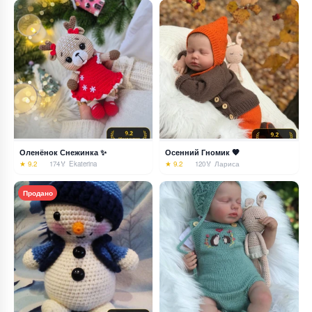
Оленёнок Снежинка ✨
Осенний Гномик 🧡
★ 9.2
174
🏅 Ekaterina
★ 9.2
120
🏅 Лариса
Продано