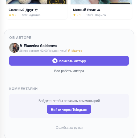
Снежный Друг ⛄
Мятный Ёжик 🦔
★ 9.2
188
Людмила
★ 9.1
115
🏅 Лариса
ОБ АВТОРЕ
🏅 Ekaterina Soldatova
26 проектов
★ 92.00
Продвинутый
🏅 Мастер
Написать автору
Все работы автора
КОММЕНТАРИИ
Войдите, чтобы оставить комментарий
Войти через Telegram
Ошибка загрузки