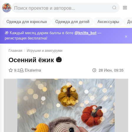
Одежда для взрослых
Одежда для детей
Аксессуары
До
🎁 Каждый месяц дарим баллы в боте
@knitts_bot
—
×
регистрация бесплатна!
Главная
/
Игрушки и амигуруми
Осенний ёжик 🎃
9.2
Ekaterina
28 Июн, 09:35