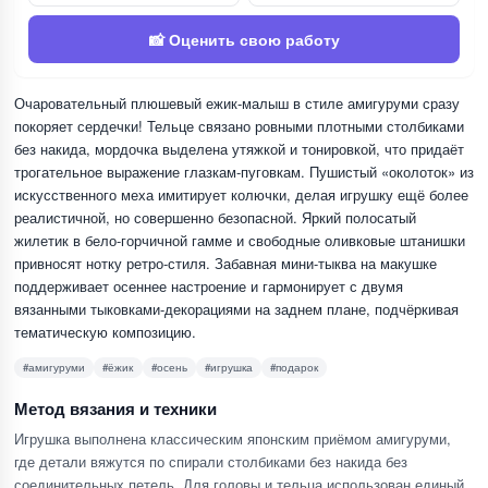
📸 Оценить свою работу
Очаровательный плюшевый ежик-малыш в стиле амигуруми сразу
покоряет сердечки! Тельце связано ровными плотными столбиками
без накида, мордочка выделена утяжкой и тонировкой, что придаёт
трогательное выражение глазкам-пуговкам. Пушистый «околоток» из
искусственного меха имитирует колючки, делая игрушку ещё более
реалистичной, но совершенно безопасной. Яркий полосатый
жилетик в бело-горчичной гамме и свободные оливковые штанишки
привносят нотку ретро-стиля. Забавная мини-тыква на макушке
поддерживает осеннее настроение и гармонирует с двумя
вязанными тыковками-декорациями на заднем плане, подчёркивая
тематическую композицию.
#амигуруми
#ёжик
#осень
#игрушка
#подарок
Метод вязания и техники
Игрушка выполнена классическим японским приёмом амигуруми,
где детали вяжутся по спирали столбиками без накида без
соединительных петель. Для головы и тельца использован единый