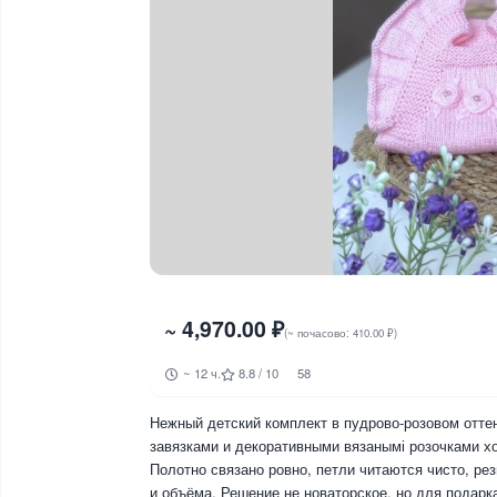
~ 4,970.00 ₽
(~ почасово: 410.00 ₽)
~ 12 ч.
8.8 / 10
58
Нежный детский комплект в пудрово-розовом оттен
завязками и декоративными вязанымі розочками х
Полотно связано ровно, петли читаются чисто, ре
и объёма. Решение не новаторское, но для подар