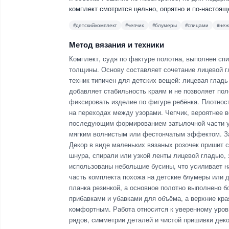
комплект смотрится цельно, опрятно и по-настоящ
#детскийкомплект
#чепчик
#блумеры
#спицами
#неж
Метод вязания и техники
Комплект, судя по фактуре полотна, выполнен спи
толщины. Основу составляет сочетание лицевой гл
техник типичен для детских вещей: лицевая гладь
добавляет стабильность краям и не позволяет пол
фиксировать изделие по фигуре ребёнка. Плотност
на переходах между узорами. Чепчик, вероятнее 
последующим формированием затылочной части уб
мягким волнистым или фестончатым эффектом. Зав
Декор в виде маленьких вязаных розочек пришит 
шнура, спирали или узкой ленты лицевой гладью,
использованы небольшие бусины, что усиливает н
часть комплекта похожа на детские блумеры или 
планка резинкой, а основное полотно выполнено 
прибавками и убавками для объёма, а верхние кр
комфортным. Работа относится к уверенному уровн
рядов, симметрии деталей и чистой пришивки деко