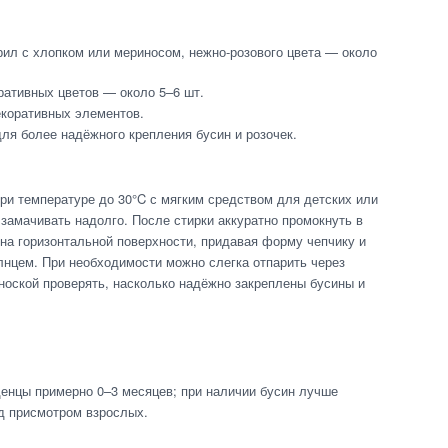
ил с хлопком или мериносом, нежно-розового цвета — около
ративных цветов — около 5–6 шт.
екоративных элементов.
ля более надёжного крепления бусин и розочек.
ри температуре до 30°C с мягким средством для детских или
 замачивать надолго. После стирки аккуратно промокнуть в
на горизонтальной поверхности, придавая форму чепчику и
лнцем. При необходимости можно слегка отпарить через
ноской проверять, насколько надёжно закреплены бусины и
енцы примерно 0–3 месяцев; при наличии бусин лучше
д присмотром взрослых.