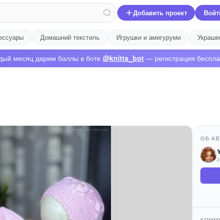
Добавить проект
Войт
ессуары
Домашний текстиль
Игрушки и амигуруми
Украше
дый месяц дарим баллы в боте
@knitts_bot
— регистрация беспла
ОБ АВ

2
КОММ