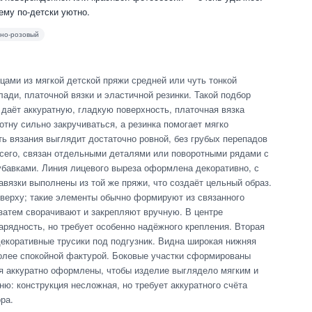
ему по-детски уютно.
но-розовый
цами из мягкой детской пряжи средней или чуть тонкой
ади, платочной вязки и эластичной резинки. Такой подбор
 даёт аккуратную, гладкую поверхность, платочная вязка
отну сильно закручиваться, а резинка помогает мягко
ь вязания выглядит достаточно ровной, без грубых перепадов
всего, связан отдельными деталями или поворотными рядами с
авками. Линия лицевого выреза оформлена декоративно, с
язки выполнены из той же пряжи, что создаёт цельный образ.
сверху; такие элементы обычно формируют из связанного
 затем сворачивают и закрепляют вручную. В центре
арядность, но требует особенно надёжного крепления. Вторая
декоративные трусики под подгузник. Видна широкая нижняя
более спокойной фактурой. Боковые участки сформированы
ая аккуратно оформлены, чтобы изделие выглядело мягким и
ю: конструкция несложная, но требует аккуратного счёта
ра.