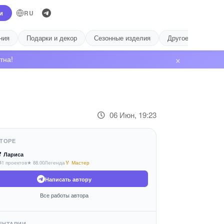
и
RU
ния
Подарки и декор
Сезонные изделия
Другое
Лиде
×
тна!
06 Июн, 19:23
ТОРЕ
 Лариса
41 проектов
★ 88.00
Легенда
🏅 Мастер
Написать автору
Все работы автора
ЕНТАРИИ