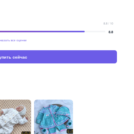
8.8 / 10
8.8
казать все оценки
упить сейчас