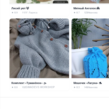
Лисий уют 🦊
Мятный Ангелок 👼
★ 8.9
110
🏅 Лариса
★ 8.7
123
Иванова
Комплект «Туманёнок» 🌫️
Мешочек «Лагуна» 🐬
★ 8.6
102
GIMADIEVS WORKSHOP
★ 8.3
146
Иванова