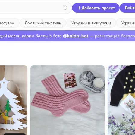
Добавить проект
Войт
ессуары
Домашний текстиль
Игрушки и амигуруми
Украше
дый месяц дарим баллы в боте
@knitts_bot
— регистрация беспла