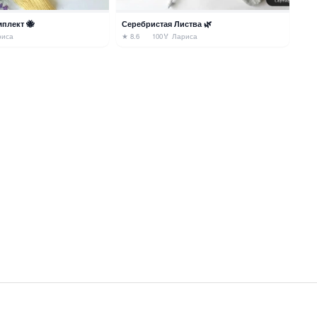
плект 🐝
Серебристая Листва 🌿
риса
★ 8.6
100
🏅 Лариса