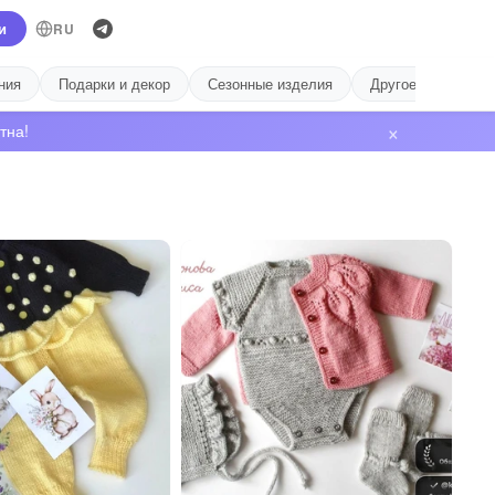
и
RU
ния
Подарки и декор
Сезонные изделия
Другое
Лиде
×
тна!