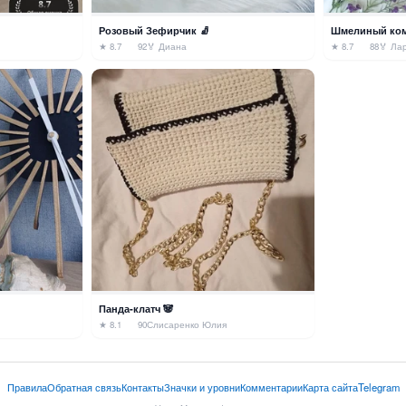
Розовый Зефирчик 🧦
Шмелиный ком
★ 8.7
92
🏅 Диана
★ 8.7
88
🏅 Ла
Панда-клатч 🐼
★ 8.1
90
Слисаренко Юлия
Правила
Обратная связь
Контакты
Значки и уровни
Комментарии
Карта сайта
Telegram