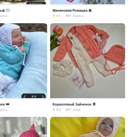
 🧚‍♀️
Малиновая Ромашка 🌼
ариса
★ 9.0
89
🏅 Лариса
ок 💤
Коралловый Зайчонок 🐰
ариса
★ 8.9
98
🏅 Анна