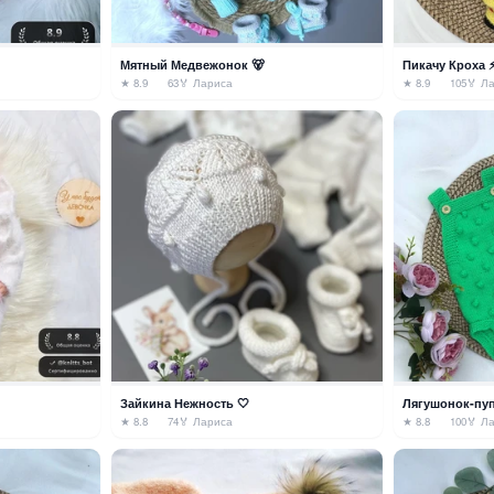
Мятный Медвежонок 🐻
Пикачу Кроха 
★ 8.9
63
🏅 Лариса
★ 8.9
105
🏅 Л
Зайкина Нежность 🤍
Лягушонок-пу
★ 8.8
74
🏅 Лариса
★ 8.8
100
🏅 Л