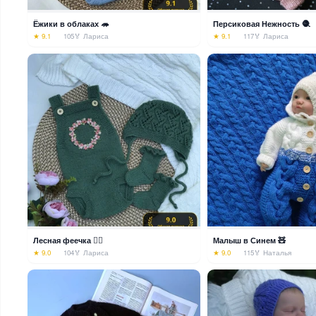
Ёжики в облаках 🦔
Персиковая Нежность 🧶
★ 9.1
105
🏅 Лариса
★ 9.1
117
🏅 Лариса
Лесная феечка 🧚‍♀️
Малыш в Синем 🧸
★ 9.0
104
🏅 Лариса
★ 9.0
115
🏅 Наталья