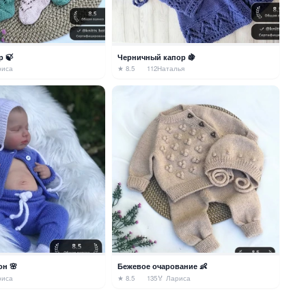
 🍃
Черничный капор 🍇
риса
★ 8.5
112
Наталья
н 🌸
Бежевое очарование 👶
риса
★ 8.5
135
🏅 Лариса