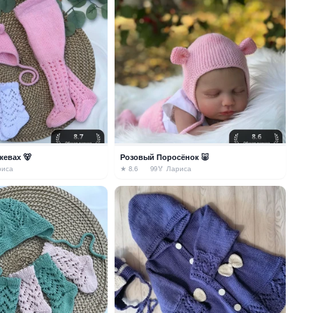
жевах 🐻
Розовый Поросёнок 🐷
риса
★ 8.6
99
🏅 Лариса