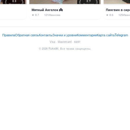
Мятный Ангелок 👼
Пингвин в сир
★ 8.7
121
Иванова
★ 8.6
125
Иван
Правила
Обратная связь
Контакты
Значки и уровни
Комментарии
Карта сайта
Telegram
Visa · Mastercard · МИР
© 2026 Rukodel. Все права защищены.