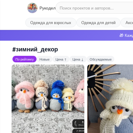
Рукодел
Одежда для взрослых
Одежда для детей
Акс
🎁 Каж
#зимний_декор
По рейтингу
Новые
Цена ↑
Цена ↓
Обсуждаемые