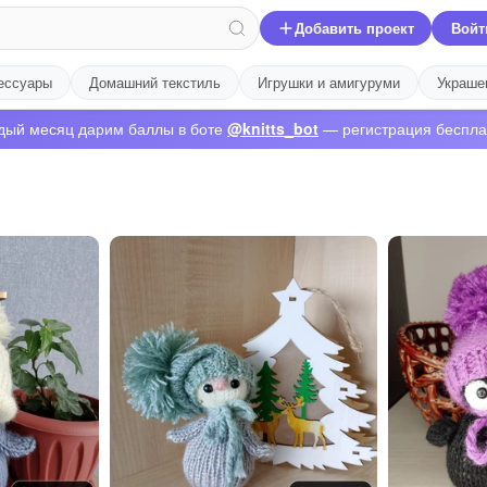
Добавить проект
Войт
ессуары
Домашний текстиль
Игрушки и амигуруми
Украше
дый месяц дарим баллы в боте
@knitts_bot
— регистрация беспла