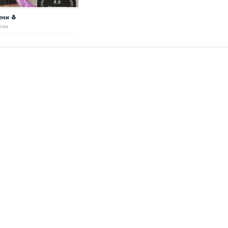
ени 🐧
ова