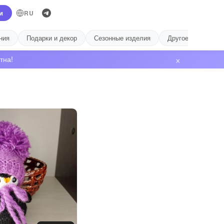
и
RU
ния
Подарки и декор
Сезонные изделия
Другое
Лиде
×
тна!