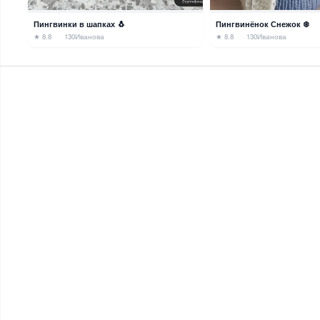
Пингвинки в шапках 🐧
Пингвинёнок Снежок ❄️
★ 8.8
130
Иванова
★ 8.8
130
Иванова